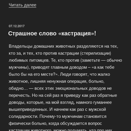
Читать далее
«Мы
НЕ
продаем
котят
ОПУБЛИКОВАНО
07.12.2017
Страшное слово «кастрация»!
в
разведение!»
Владельцы домашних животных разделяются на тех,
кто за, и тех, кто против кастрации (стерилизации)
любимых питомцев. Те, кто против (заметьте — обычно
мужчины), приводят главным доводом – «а как тебе
было бы на его месте?». Люди говорят, что жалко
животное, лишняя ненужная операция, больно,
обидно… — всех этих эмоциональных доводов не
перечесть. Но на сей раз я приведу как раз обратные
доводы, которые, на мой взгляд, намного гуманнее
вышеприведенных. И начнем как раз с мужской
солидарности. Почему-то мужчинам становится
физически больно, когда обсуждается вопрос
кастрации животного, можно подумать, что про них