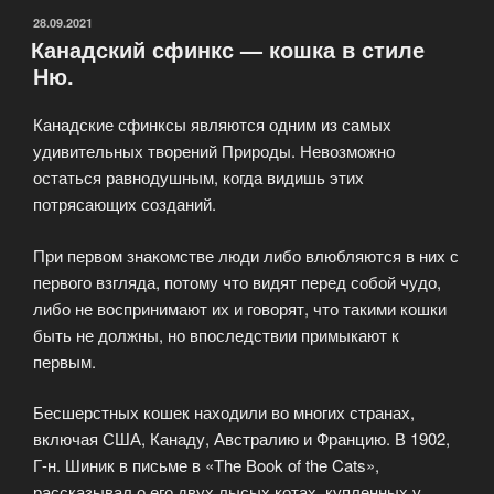
Сфинксом»
ОПУБЛИКОВАНО
28.09.2021
Канадский сфинкс — кошка в стиле
Ню.
Канадские сфинксы являются одним из самых
удивительных творений Природы. Невозможно
остаться равнодушным, когда видишь этих
потрясающих созданий.
При первом знакомстве люди либо влюбляются в них с
первого взгляда, потому что видят перед собой чудо,
либо не воспринимают их и говорят, что такими кошки
быть не должны, но впоследствии примыкают к
первым.
Бесшерстных кошек находили во многих странах,
включая США, Канаду, Австралию и Францию. В 1902,
Г-н. Шиник в письме в «The Book of the Cats»,
рассказывал о его двух лысых котах, купленных у