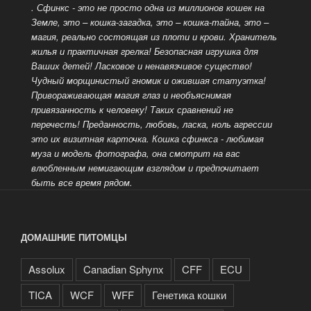
. Сфинкс - это не просто одна из миллионов кошек на
Земле, это – кошка-загадка, это – кошка-тайна, это –
магия, реально состоящая из плоти и крови. Хранитель
жилья и практичная грелка! Безопасная игрушка для
Ваших детей! Ласковое и ненавязчивое существо!
Чудный морщинистый гномик и ожившая статуэтка!
Привораживающая магия глаз и необъяснимая
привязанность к человеку! Таких сравнений не
перечесть!
Преданность, любовь, ласка, ноль агрессии
это их визитная карточка. Кошка сфинкса - любимая
муза и модель фотографа, она смотрит на вас
влюбленным немигающим взглядом и предпочитает
быть все время рядом.
ДОМАШНИЕ ПИТОМЦЫ
Assolux
Canadian Sphynx
CFF
ECU
TICA
WCF
WFF
Генетика кошки