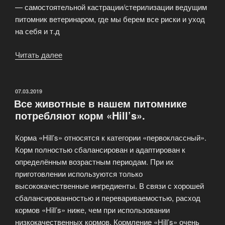
— самостоятельной кастрации/стерилизации ведущим
питомник ветеринаром, где мы берем все риски и уход
на себя и т.д
Читать далее
«Почему
так
дорого
стоят
ОПУБЛИКОВАНО
07.03.2019
Все животные в нашем питомнике
котята
потребляют корм «Hill’s».
сфинксов?»
Корма «Hill’s» относятся к категории «первоклассный».
Корм полностью сбалансирован и адаптирован к
определённым возрастным периодам. При их
приготовлении используются только
высококачественные ингредиенты. В связи с хорошей
сбалансированностью и перевариваемостью, расход
кормов «Hill’s» ниже, чем при использовании
низкокачественных кормов. Кормление «Hill’s» очень