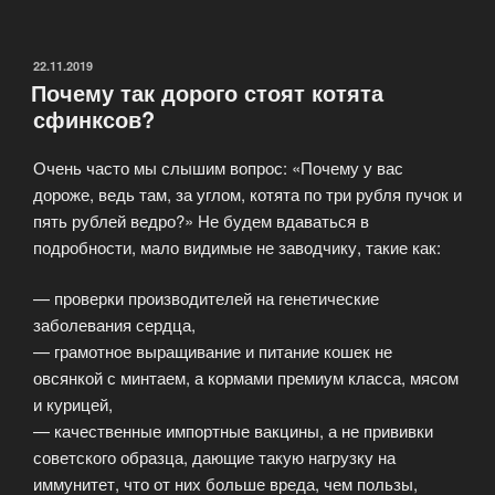
лучше
приобрести,
кота
ОПУБЛИКОВАНО
22.11.2019
Почему так дорого стоят котята
или
сфинксов?
кошку!?»
Очень часто мы слышим вопрос: «Почему у вас
дороже, ведь там, за углом, котята по три рубля пучок и
пять рублей ведро?» Не будем вдаваться в
подробности, мало видимые не заводчику, такие как:
— проверки производителей на генетические
заболевания сердца,
— грамотное выращивание и питание кошек не
овсянкой с минтаем, а кормами премиум класса, мясом
и курицей,
— качественные импортные вакцины, а не прививки
советского образца, дающие такую нагрузку на
иммунитет, что от них больше вреда, чем пользы,