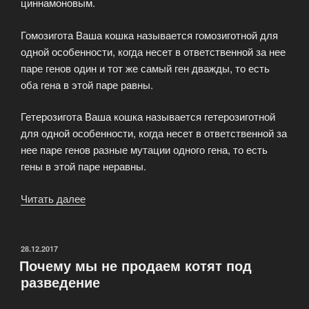
циннамоновым.
Гомозигота Ваша кошка называется гомозиготной для
одной особенности, когда несет в ответственной за нее
паре генов один и тот же самый ген дважды, то есть
оба гена в этой паре равны.
Гетерозигота Ваша кошка называется гетерозиготной
для одной особенности, когда несет в ответственной за
нее паре генов разные мутации одного гена, то есть
гены в этой паре неравны.
Читать далее
«Термины,
используемые
в
генетике
ОПУБЛИКОВАНО
28.12.2017
Почему мы не продаем котят под
кошек»
разведение