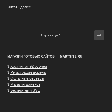
Читать далее
«Уход
и
содержание
канадского
сфинкса.»
Навигация
Сле
Страница
1
по
стра
записям
МАГАЗИН ГОТОВЫХ САЙТОВ — MARTSITE.RU
$
Хостинг от 92 рублей
$
Регистрация домена
$
Облачные серверы
$
Магазин доменов
$
Бесплатный SSL