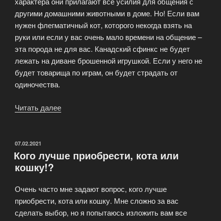
характера они прилагают все усилия для общения с
другими домашними животными в доме. Но! Если вам
нужен флегматичный кот, которого некогда взять на
руки или если у вас очень мало времени на общение –
эта порода не для вас. Канадский сфинкс не будет
лежать на диване брошенной игрушкой. Если у него не
будет товарища по играм, он будет страдать от
одиночества.
Читать далее
«Канадский
сфинкс
—
кошка
ОПУБЛИКОВАНО
07.02.2021
Кого лучше приобрести, кота или
в
кошку!?
стиле
Ню.»
Очень часто мне задают вопрос, кого лучше
приобрести, кота или кошку. Мне сложно за вас
сделать выбор, но я попытаюсь изложить вам все