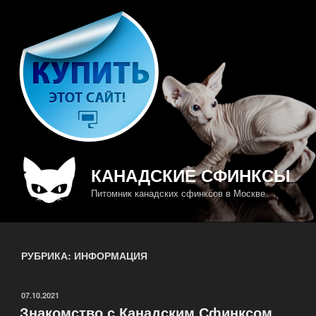
Перейти
к
содержимому
КАНАДСКИЕ СФИНКСЫ
Питомник канадских сфинксов в Москве
РУБРИКА: ИНФОРМАЦИЯ
ОПУБЛИКОВАНО
07.10.2021
Знакомство с Канадским Сфинксом