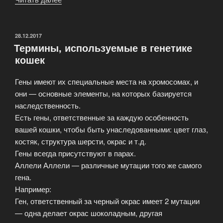
животные
в
нашем
ОПУБЛИКОВАНО
28.12.2017
Термины, используемые в генетике
питомнике
кошек
потребляют
корм
Гены имеют их специальные места на хромосомах, и
«Hill’s».»
они — основные элементы, на которых базируется
наследственность.
Есть гены, ответственные за каждую особенность
вашей кошки, чтобы быть унаследованными: цвет глаз,
костяк, структура шерсти, окрас и т.д.
Гены всегда присутствуют в парах.
Аллели Аллели — различные мутации того же самого
гена.
Например:
Ген, ответственный за черный окрас имеет 2 мутации
— одна делает окрас шоколадным, другая