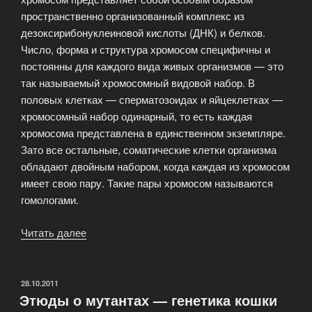
пространственно организованный комплекс из
дезоксирибонуклеиновой кислоты (ДНК) и белков.
Число, форма и структура хромосом специфичны и
постоянны для каждого вида живых организмов — это
так называемый хромосомный видовой набор. В
половых клетках — сперматозоидах и яйцеклетках —
хромосомный набор одинарный, то есть каждая
хромосома представлена в единственном экземпляре.
Зато все остальные, соматические клетки организма
обладают двойным набором, когда каждая из хромосом
имеет свою пару. Такие пары хромосом называются
гомологами.
Читать далее
«Гены
и
хромосомы»
ОПУБЛИКОВАНО
28.10.2011
Этюды о мутантах — генетика кошки