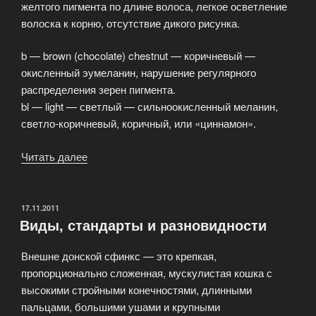
желтого пигмента по длине волоса, легкое осветление
волоска к корню, отсутствие дикого рисунка.
b — brown (chocolate) chestnut — коричневый —
окисленный эумеланин, нарушение регулярного
распределения зерен пигмента.
bl — light — светлый — сильноокисленный меланин,
светло-коричневый, коричный, или «циннамон».
Читать далее
«Символы
генов
и
их
ОПУБЛИКОВАНО
17.11.2011
Виды, стандарты и разновидности
характеристика
—
Внешне донской сфинкс — это крепкая,
Мутированный
пропорционально сложенная, мускулистая кошка с
тип»
высокими стройными конечностями, длинными
пальцами, большими ушами и крупными