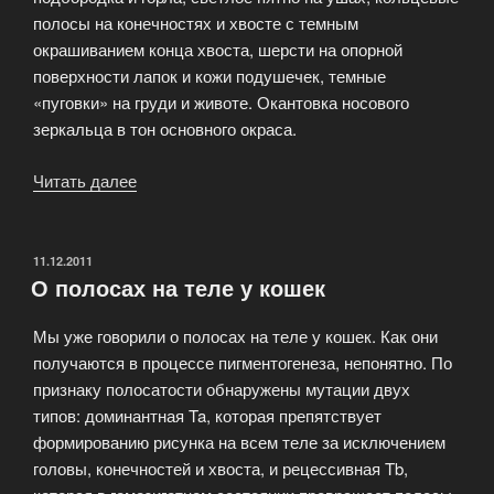
полосы на конечностях и хвосте с темным
окрашиванием конца хвоста, шерсти на опорной
поверхности лапок и кожи подушечек, темные
«пуговки» на груди и животе. Окантовка носового
зеркальца в тон основного окраса.
Читать далее
«Символы
генов
и
их
ОПУБЛИКОВАНО
11.12.2011
О полосах на теле у кошек
характеристика
—
Мы уже говорили о полосах на теле у кошек. Как они
Дикий
получаются в процессе пигментогенеза, непонятно. По
тип»
признаку полосатости обнаружены мутации двух
типов: доминантная Ta, которая препятствует
формированию рисунка на всем теле за исключением
головы, конечностей и хвоста, и рецессивная Tb,