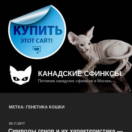
Перейти
к
содержимому
КАНАДСКИЕ СФИНКСЫ
Питомник канадских сфинксов в Москве
МЕТКА: ГЕНЕТИКА КОШКИ
ОПУБЛИКОВАНО
28.11.2017
Символы генов и их характеристика —