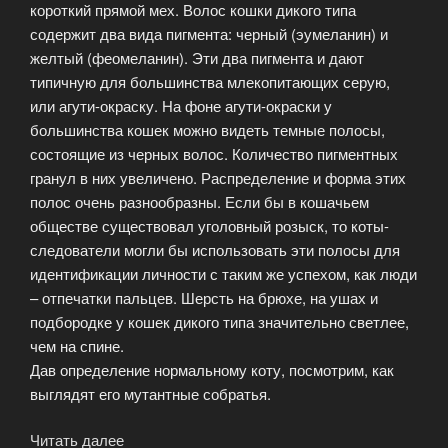
короткий прямой мех. Волос кошки дикого типа
содержит два вида пигмента: черный (эумеланин) и
желтый (феомеланин). Эти два пигмента и дают
типичную для большинства млекопитающих серую,
или агути-окраску. На фоне агути-окраски у
большинства кошек можно видеть темные полосы,
состоящие из черных волос. Количество пигментных
гранул в них увеличено. Распределение и форма этих
полос очень разнообразны. Если бы в кошачьем
обществе существовал уголовный розыск, то коты-
следователи могли бы использовать эти полосы для
идентификации личности с таким же успехом, как люди
– отпечатки пальцев. Шерсть на брюхе, на ушах и
подбородке у кошек дикого типа значительно светлее,
чем на спине.
Дав определение нормальному коту, посмотрим, как
выглядят его мутантные собратья.
Читать далее
«Этюды