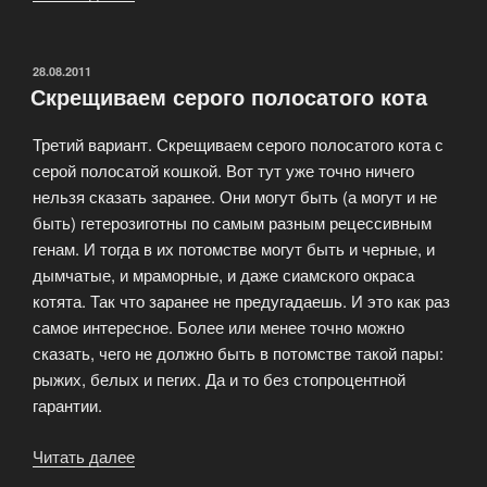
о
мутантах
—
ОПУБЛИКОВАНО
28.08.2011
Скрещиваем серого полосатого кота
генетика
кошки»
Третий вариант. Скрещиваем серого полосатого кота с
серой полосатой кошкой. Вот тут уже точно ничего
нельзя сказать заранее. Они могут быть (а могут и не
быть) гетерозиготны по самым разным рецессивным
генам. И тогда в их потомстве могут быть и черные, и
дымчатые, и мраморные, и даже сиамского окраса
котята. Так что заранее не предугадаешь. И это как раз
самое интересное. Более или менее точно можно
сказать, чего не должно быть в потомстве такой пары:
рыжих, белых и пегих. Да и то без стопроцентной
гарантии.
Читать далее
«Скрещиваем
серого