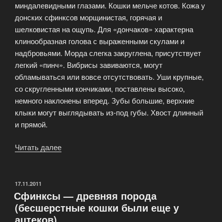
миндалевидными глазами. Кошки мельче котов. Кожа у
донских сфинксов морщинистая, горячая и
шелковистая на ощупь. Для «дончаков» характерна
клинообразная голова с выраженными скулами и
надбровьями. Морда слегка закруглена, присутствует
легкий «пинч». Вибрисы завиваются, могут
обламываться или вовсе отсутствовать. Уши крупные,
со скругленными кончиками, поставлены высоко,
немного наклонены вперед. Зубы большие, верхние
клыки могут выглядывать из-под губы. Хвост длинный
и прямой.
Читать далее
«Виды,
стандарты
и
разновидности»
ОПУБЛИКОВАНО
17.11.2011
Сфинксы — древняя порода
(бесшерстные кошки были еще у
ацтеков)