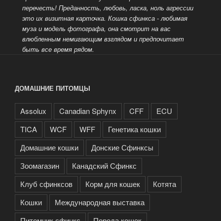
перечесть!
Преданность, любовь, ласка, ноль агрессии
это их визитная карточка. Кошка сфинкса - любимая
муза и модель фотографа, она смотрит на вас
влюбленным немигающим взглядом и предпочитает
быть все время рядом.
ДОМАШНИЕ ПИТОМЦЫ
Assolux
Canadian Sphynx
CFF
ECU
TICA
WCF
WFF
Генетика кошки
Домашние кошки
Донские Сфинксы
Зоомагазин
Канадский Сфинкс
Клуб сфинксов
Корм для кошек
Котята
Кошки
Международная выставка
Питомник сфинкс
Порода кошек