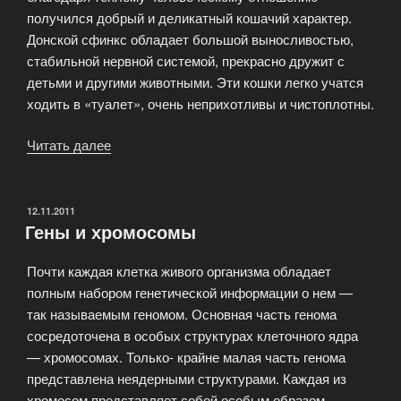
получился добрый и деликатный кошачий характер.
Донской сфинкс обладает большой выносливостью,
стабильной нервной системой, прекрасно дружит с
детьми и другими животными. Эти кошки легко учатся
ходить в «туалет», очень неприхотливы и чистоплотны.
Читать далее
«Сфинксы
—
древняя
порода
ОПУБЛИКОВАНО
12.11.2011
Гены и хромосомы
(бесшерстные
кошки
Почти каждая клетка живого организма обладает
были
полным набором генетической информации о нем —
еще
так называемым геномом. Основная часть генома
у
сосредоточена в особых структурах клеточного ядра
ацтеков)»
— хромосомах. Только- крайне малая часть генома
представлена неядерными структурами. Каждая из
хромосом представляет собой особым образом