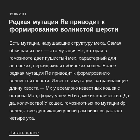
полосатого
кота»
ОПУБЛИКОВАНО
12.06.2011
Редкая мутация Re приводит к
формированию волнистой шерсти
Есть мутации, нарушающие структуру меха. Самая
обычная из них — это мутация «l», которая в
гомозиготе дает пушистый мех, характерный для
ангорских, персидских и сибирских кошек. Более
редкая мутация Re приводит к формированию
волнистой шерсти. Известны мутации, затрагивающие
длину хвоста — Мх у всемирно известных кошек с
острова Мэн, форму ушей Fd и даже их количество. Да-
да, количество! У кошек, гомозиготных по мутации dp,
вследствие дупликации ушной раковины вырастает
четыре уха.
Читать далее
«Редкая
мутация