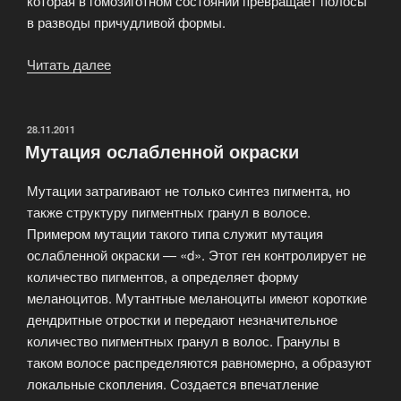
которая в гомозиготном состоянии превращает полосы
в разводы причудливой формы.
Читать далее
«О
полосах
на
теле
ОПУБЛИКОВАНО
28.11.2011
Мутация ослабленной окраски
у
кошек»
Мутации затрагивают не только синтез пигмента, но
также структуру пигментных гранул в волосе.
Примером мутации такого типа служит мутация
ослабленной окраски — «d». Этот ген контролирует не
количество пигментов, а определяет форму
меланоцитов. Мутантные меланоциты имеют короткие
дендритные отростки и передают незначительное
количество пигментных гранул в волос. Гранулы в
таком волосе распределяются равномерно, а образуют
локальные скопления. Создается впечатление