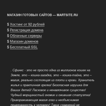
Re
приводит
МАГАЗИН ГОТОВЫХ САЙТОВ — MARTSITE.RU
к
формированию
$
Хостинг от 92 рублей
волнистой
$
Регистрация домена
шерсти»
$
Облачные серверы
$
Магазин доменов
$
Бесплатный SSL
. Сфинкс - это не просто одна из миллионов кошек на
Земле, это – кошка-загадка, это – кошка-тайна, это –
магия, реально состоящая из плоти и крови. Хранитель
жилья и практичная грелка! Безопасная игрушка для
Ваших детей! Ласковое и ненавязчивое существо!
Чудный морщинистый гномик и ожившая статуэтка!
Привораживающая магия глаз и необъяснимая
привязанность к человеку! Таких сравнений не