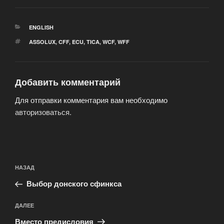
РУБРИКИ
ENGLISH
МЕТКИ
ASSOLUX
,
CFF
,
ECU
,
TICA
,
WCF
,
WFF
Добавить комментарий
Для отправки комментария вам необходимо
авторизоваться
.
Навигация
Предыдущая
НАЗАД
по
запись:
записям
Выбор донского сфинкса
Следующая
ДАЛЕЕ
запись
Вместо предисловия