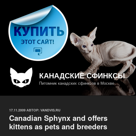
Перейти
к
содержимому
КАНАДСКИЕ СФИНКСЫ
Питомник канадских сфинксов в Москве
ОПУБЛИКОВАНО
17.11.2009
АВТОР:
VANDVIS.RU
Canadian Sphynx and offers
kittens as pets and breeders