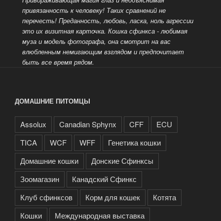
привязанность к человеку! Таких сравнений не
перечесть!
Преданность, любовь, ласка, ноль агрессии
это их визитная карточка. Кошка сфинкса - любимая
муза и модель фотографа, она смотрит на вас
влюбленным немигающим взглядом и предпочитает
быть все время рядом.
ДОМАШНИЕ ПИТОМЦЫ
Assolux
Canadian Sphynx
CFF
ECU
TICA
WCF
WFF
Генетика кошки
Домашние кошки
Донские Сфинксы
Зоомагазин
Канадский Сфинкс
Клуб сфинксов
Корм для кошек
Котята
Кошки
Международная выставка