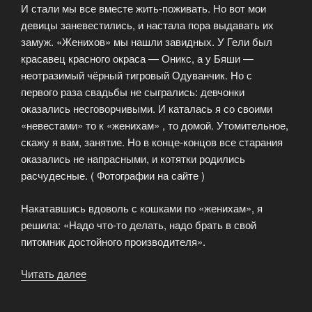
И стали мы все вместе жить-поживать. Но вот мои
девицы заневестились, и настала пора выдавать их
замуж. «Женихов» мы нашли завидных. У Гели был
красавец красного окраса — Оникс, а у Бяши —
неотразимый чёрный тигровый Одуванчик. Но с
первого раза свадьбы не сыгрались: девчонки
оказались несговорчивыми. И каталась я со своими
«невестами» то к «женихам» , то домой. Утомительное,
скажу я вам, занятие. Но в конце-концов все старания
оказались не напрасными, и котятки родились
расчудесные. ( Фотографии на сайте )
Накатавшись вдоволь с кошками по «женихам», я
решила: «Надо что-то делать, надо брать в свой
питомник достойного производителя».
Читать далее
«Моя
страсть
—