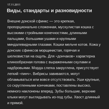
это
ОПУБЛИКОВАНО
17.11.2011
Виды, стандарты и разновидности
кошки.
Голые
Внешне донской сфинкс — это крепкая,
кошки.»
пропорционально сложенная, мускулистая кошка с
высокими стройными конечностями, длинными
пальцами, большими ушами и крупными
миндалевидными глазами. Кошки мельче котов. Кожа у
донских сфинксов морщинистая, горячая и
шелковистая на ощупь. Для «дончаков» характерна
клинообразная голова с выраженными скулами и
надбровьями. Морда слегка закруглена, присутствует
легкий «пинч». Вибрисы завиваются, могут
обламываться или вовсе отсутствовать. Уши крупные,
со скругленными кончиками, поставлены высоко,
немного наклонены вперед. Зубы большие, верхние
клыки могут выглядывать из-под губы. Хвост длинный
и прямой.