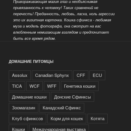
Привораживающая магия глаз и необъяснимая
привязанность к человеку! Таких сравнений не
перечесть!
Преданность, любовь, ласка, ноль агрессии
это их визитная карточка. Кошка сфинкса - любимая
муза и модель фотографа, она смотрит на вас
влюбленным немигающим взглядом и предпочитает
быть все время рядом.
ДОМАШНИЕ ПИТОМЦЫ
Assolux
Canadian Sphynx
CFF
ECU
TICA
WCF
WFF
Генетика кошки
Домашние кошки
Донские Сфинксы
Зоомагазин
Канадский Сфинкс
Клуб сфинксов
Корм для кошек
Котята
Кошки
Международная выставка