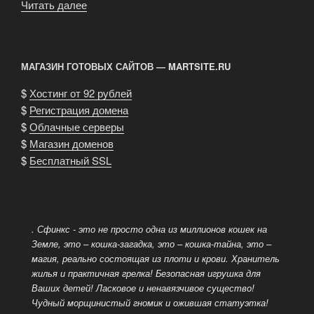
Читать далее
«Мутации
бывают
доминантными
и
МАГАЗИН ГОТОВЫХ САЙТОВ — MARTSITE.RU
рецессивными»
$
Хостинг от 92 рублей
$
Регистрация домена
$
Облачные серверы
$
Магазин доменов
$
Бесплатный SSL
. Сфинкс - это не просто одна из миллионов кошек на
Земле, это – кошка-загадка, это – кошка-тайна, это –
магия, реально состоящая из плоти и крови. Хранитель
жилья и практичная грелка! Безопасная игрушка для
Ваших детей! Ласковое и ненавязчивое существо!
Чудный морщинистый гномик и ожившая статуэтка!