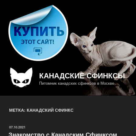
Перейти
к
содержимому
КАНАДСКИЕ СФИНКСЫ
Питомник канадских сфинксов в Москве
МЕТКА: КАНАДСКИЙ СФИНКС
ОПУБЛИКОВАНО
07.10.2021
Знакомство с Канадским Сфинксом