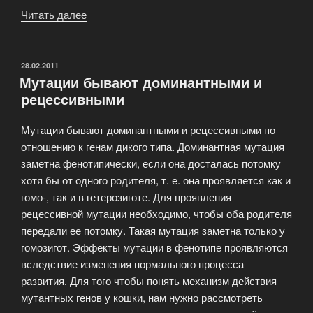
Читать далее
«Виды,
стандарты
и
разновидности»
ОПУБЛИКОВАНО
28.02.2011
Мутации бывают доминантными и
рецессивными
Мутации бывают доминантными и рецессивными по
отношению к генам дикого типа. Доминантная мутация
заметна фенотипически, если она досталась потомку
хотя бы от одного родителя, т. е. она проявляется как и
гомо-, так и в гетерозиготе. Для проявления
рецессивной мутации необходимо, чтобы оба родителя
передали ее потомку. Такая мутация заметна только у
гомозигот. Эффекты мутации в фенотипе проявляются
вследствие изменения нормального процесса
развития. Для того чтобы понять механизм действия
мутантных генов у кошки, нам нужно рассмотреть