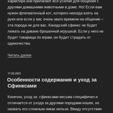
характера они прилагают все усилия для общения с
другими домашними животными в доме. Но! Если вам
нужен флегматичный кот, которого некогда взять на
руки или если у вас очень мало времени на общение –
эта порода не для вас. Канадский сфинкс не будет
лежать на диване брошенной игрушкой. Если у него не
будет товарища по играм, он будет страдать от
одиночества.
Читать далее
«Канадский
сфинкс
—
кошка
ОПУБЛИКОВАНО
17.02.2021
Особенности содержания и уход за
в
Сфинксами
стиле
Ню.»
Конечно, уход за сфинксами весьма специфичен и
отличается от ухода за другими породами кошек, но
назвать его сложным никак нельзя. Ввиду отсутствия