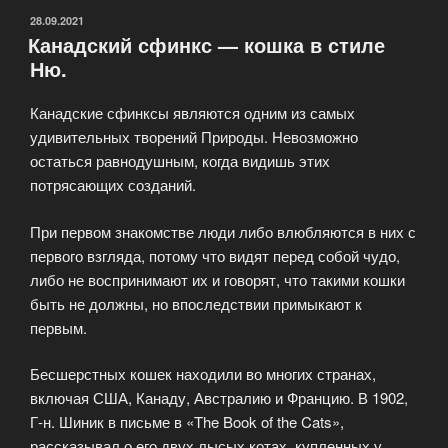
Сфинксом»
ОПУБЛИКОВАНО
28.09.2021
Канадский сфинкс — кошка в стиле
Ню.
Канадские сфинксы являются одним из самых
удивительных творений Природы. Невозможно
остаться равнодушным, когда видишь этих
потрясающих созданий.
При первом знакомстве люди либо влюбляются в них с
первого взгляда, потому что видят перед собой чудо,
либо не воспринимают их и говорят, что такими кошки
быть не должны, но впоследствии примыкают к
первым.
Бесшерстных кошек находили во многих странах,
включая США, Канаду, Австралию и Францию. В 1902,
Г-н. Шиник в письме в «The Book of the Cats»,
рассказывал о его двух лысых котах, купленных у