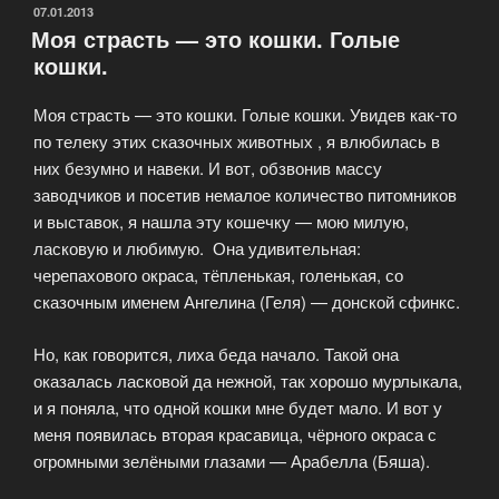
канадского
ОПУБЛИКОВАНО
07.01.2013
Моя страсть — это кошки. Голые
сфинкса.»
кошки.
Моя страсть — это кошки. Голые кошки. Увидев как-то
по телеку этих сказочных животных , я влюбилась в
них безумно и навеки. И вот, обзвонив массу
заводчиков и посетив немалое количество питомников
и выставок, я нашла эту кошечку — мою милую,
ласковую и любимую. Она удивительная:
черепахового окраса, тёпленькая, голенькая, со
сказочным именем Ангелина (Геля) — донской сфинкс.
Но, как говорится, лиха беда начало. Такой она
оказалась ласковой да нежной, так хорошо мурлыкала,
и я поняла, что одной кошки мне будет мало. И вот у
меня появилась вторая красавица, чёрного окраса с
огромными зелёными глазами — Арабелла (Бяша).