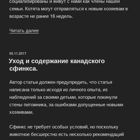
социализированы и живут с нами как члены нашей
семьи. Котята могут отправляться к новым хозяевам в
возрасте не ранее 16 недель.
Читать далее
«Мы
НЕ
продаем
котят
ОПУБЛИКОВАНО
05.11.2017
Уход и содержание канадского
в
сфинкса.
разведение!»
Автор статьи должен предупредить, что статья
написана только исходя из личного опыта, из
наблюдений за своими детьми, которые покинули
стены питомника, за ошибками допущенные новыми
хозяивами.
Сфинкс не требует особых условий, но поскольку
животное бесшерстно есть несколько рекомендаций