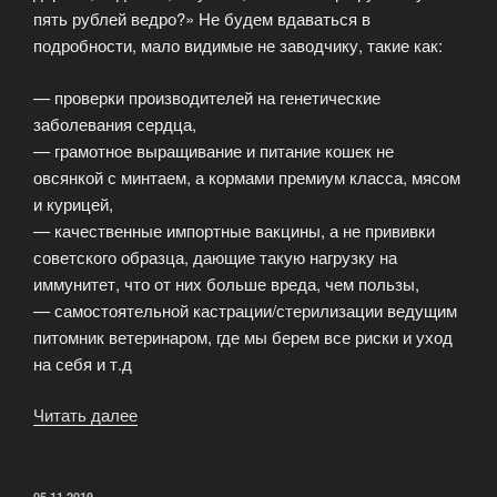
пять рублей ведро?» Не будем вдаваться в
подробности, мало видимые не заводчику, такие как:
— проверки производителей на генетические
заболевания сердца,
— грамотное выращивание и питание кошек не
овсянкой с минтаем, а кормами премиум класса, мясом
и курицей,
— качественные импортные вакцины, а не прививки
советского образца, дающие такую нагрузку на
иммунитет, что от них больше вреда, чем пользы,
— самостоятельной кастрации/стерилизации ведущим
питомник ветеринаром, где мы берем все риски и уход
на себя и т.д
Читать далее
«Почему
так
дорого
стоят
ОПУБЛИКОВАНО
05.11.2019