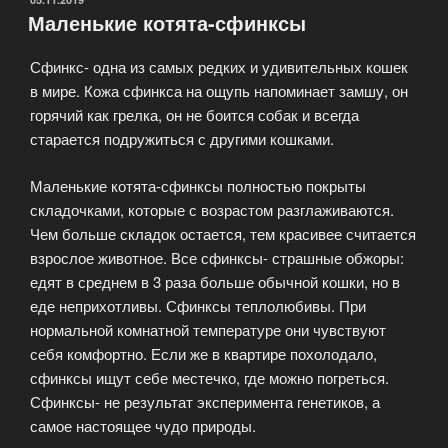
Маленькие котята-сфинксы
котята
сфинксов?»
Сфинкс- одна из самых редких и удивительных кошек
в мире. Кожа сфинкса на ощупь напоминает замшу, он
горячий как грелка, он не боится собак и всегда
старается подружиться с другими кошками.
Маленькие котята-сфинксы полностью покрыты
складочками, которые с возрастом разглаживаются.
Чем больше складок остается, тем красивее считается
взрослое животное. Все сфинксы- страшные обжоры:
едят в среднем в 3 раза больше обычной кошки, но в
еде неприхотливы. Сфинксы теплолюбивы. При
нормальной комнатной температуре они чувствуют
себя комфортно. Если же в квартире похолодало,
сфинксы ищут себе местечко, где можно погреться.
Сфинксы- не результат эксперимента генетиков, а
самое настоящее чудо природы.