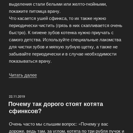
выделения стали белыми или желто-гнойными,
покажите питомца врачу.
Что касается ушей сфинкса, то их также нужно
периодически чистить (грязь в них скапливается очень
быстро). К гигиене зубов котенка нужно приучать с
самого детства. Используйте специальные лакомства
для чистки зубов и мягкую зубную щетку, а также не
забывайте периодически и в случае необходимости
показываться врачу.
Читать далее
«Особенности
содержания
и
уход
ОПУБЛИКОВАНО
22.11.2019
Почему так дорого стоят котята
за
сфинксов?
Сфинксами»
Очень часто мы слышим вопрос: «Почему у вас
дороже, ведь там, за углом, котята по три рубля пучок и