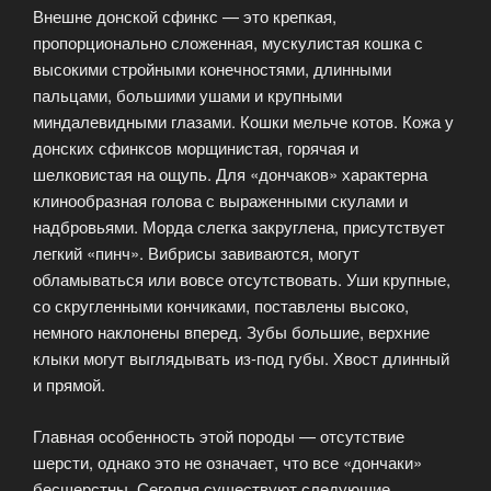
Внешне донской сфинкс — это крепкая,
пропорционально сложенная, мускулистая кошка с
высокими стройными конечностями, длинными
пальцами, большими ушами и крупными
миндалевидными глазами. Кошки мельче котов. Кожа у
донских сфинксов морщинистая, горячая и
шелковистая на ощупь. Для «дончаков» характерна
клинообразная голова с выраженными скулами и
надбровьями. Морда слегка закруглена, присутствует
легкий «пинч». Вибрисы завиваются, могут
обламываться или вовсе отсутствовать. Уши крупные,
со скругленными кончиками, поставлены высоко,
немного наклонены вперед. Зубы большие, верхние
клыки могут выглядывать из-под губы. Хвост длинный
и прямой.
Главная особенность этой породы — отсутствие
шерсти, однако это не означает, что все «дончаки»
бесшерстны. Сегодня существуют следующие