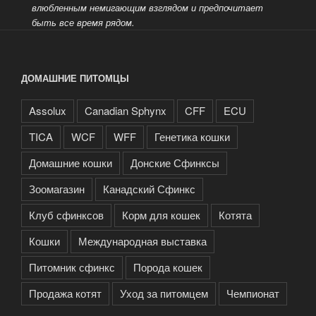
влюбленным немигающим взглядом и предпочитает
быть все время рядом.
ДОМАШНИЕ ПИТОМЦЫ
Assolux
Canadian Sphynx
CFF
ECU
TICA
WCF
WFF
Генетика кошки
Домашние кошки
Донские Сфинксы
Зоомагазин
Канадский Сфинкс
Клуб сфинксов
Корм для кошек
Котята
Кошки
Международная выставка
Питомник сфинкс
Порода кошек
Продажа котят
Уход за питомцем
Чемпионат